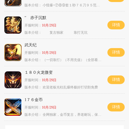
版本介绍：
小怪爆+⑦⑧⑨套１秒７６刀９５范围捡
“ 赤子沉默
详情
开服时间：
10月/29日
版本介绍：
复古独家 靠打无坑
武天纪
详情
开服时间：
10月/29日
版本介绍：
（一切靠打）（不用充值）（全部看脸）
１８０火龙微变
详情
开服时间：
10月/29日
版本介绍：
欢迎老板光柱乱爆终极好打切割免费
1７６金币
详情
开服时间：
10月/29日
版本介绍：
全网独家，金币复古，养老耐玩，保底回収