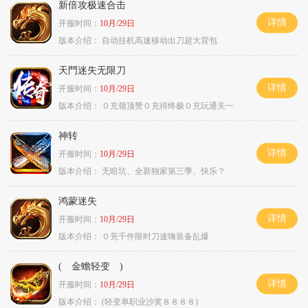
新倍攻极速合击
详情
开服时间：
10月/29日
版本介绍：
自动挂机高速移动出刀超大背包
天門迷失无限刀
详情
开服时间：
10月/29日
版本介绍：
０充领顶赞０充得终极０充玩通关一
神转
详情
开服时间：
10月/29日
版本介绍：
无暗坑、全新独家第三季、快乐？
鸿蒙迷失
详情
开服时间：
10月/29日
版本介绍：
０茺千件限时刀速嗨装备乱爆
( 金蟾轻变 )
详情
开服时间：
10月/29日
版本介绍：
(轻变单职业沙奖８８８８)