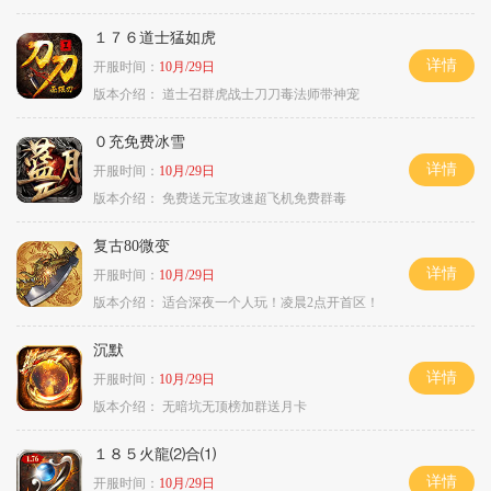
１７６道士猛如虎
详情
开服时间：
10月/29日
版本介绍：
道士召群虎战士刀刀毒法师带神宠
０充免费冰雪
详情
开服时间：
10月/29日
版本介绍：
免费送元宝攻速超飞机免费群毒
复古80微变
详情
开服时间：
10月/29日
版本介绍：
适合深夜一个人玩！凌晨2点开首区！
沉默
详情
开服时间：
10月/29日
版本介绍：
无暗坑无顶榜加群送月卡
１８５火龍⑵合⑴
详情
开服时间：
10月/29日