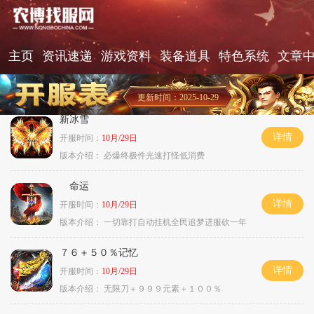
主页
资讯速递
游戏资料
装备道具
特色系统
文章
更新时间：2025-10-29
新冰雪
详情
开服时间：
10月/29日
版本介绍：
必爆终极件光速打怪低消费
命运
详情
开服时间：
10月/29日
版本介绍：
一切靠打自动挂机全民追梦进服砍一年
７６＋５０％记忆
详情
开服时间：
10月/29日
版本介绍：
无限刀＋９９９元素＋１００％