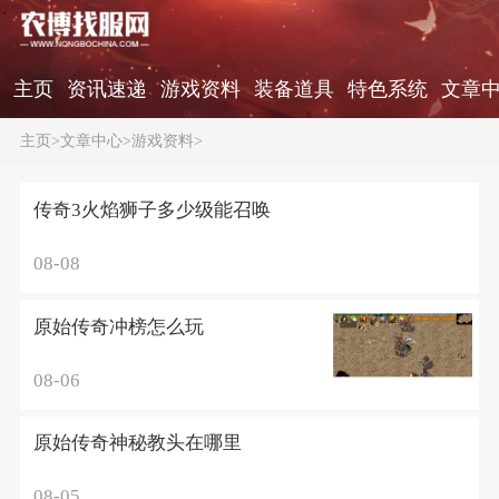
主页
资讯速递
游戏资料
装备道具
特色系统
文章
主页
>
文章中心
>
游戏资料
>
传奇3火焰狮子多少级能召唤
08-08
原始传奇冲榜怎么玩
08-06
原始传奇神秘教头在哪里
08-05