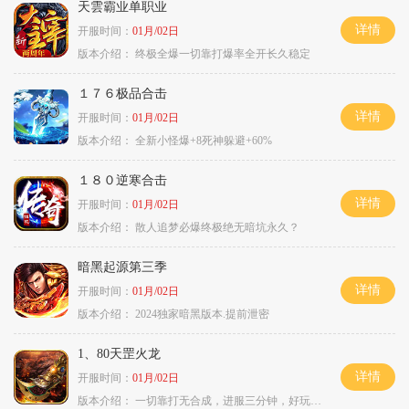
天雲霸业单职业
详情
开服时间：
01月/02日
版本介绍：
终极全爆一切靠打爆率全开长久稳定
１７６极品合击
详情
开服时间：
01月/02日
版本介绍：
全新小怪爆+8死神躲避+60%
１８０逆寒合击
详情
开服时间：
01月/02日
版本介绍：
散人追梦必爆终极绝无暗坑永久？
暗黑起源第三季
详情
开服时间：
01月/02日
版本介绍：
2024独家暗黑版本.提前泄密
1、80天罡火龙
详情
开服时间：
01月/02日
版本介绍：
一切靠打无合成，进服三分钟，好玩一整年。