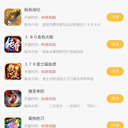
秋风传纪
详情
开服时间：
01月/02日
版本介绍：
超低消费全新玩法沙奖最高１８８８８
１.８０血色火龍
详情
开服时间：
01月/02日
版本介绍：
装备全爆赞助可打保值回収
１７６道士猛如虎
详情
开服时间：
01月/02日
版本介绍：
道士召群虎战士刀刀毒法师带神宠
微变单职
详情
开服时间：
01月/02日
版本介绍：
三天拿沙 一切靠打 可玩一年
最快的刀
详情
开服时间：
01月/02日