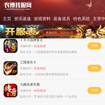
主页
资讯速递
游戏资料
装备道具
特色系统
文章
更新时间：2026-01-02
１８０战神复古
详情
开服时间：
01月/02日
版本介绍：
小怪爆战神剑甲全靠爆赞助免费领
三国迷失６
详情
开服时间：
01月/02日
版本介绍：
沙捐免狂暴免赞助免挂机免
九幽攻速专属
详情
开服时间：
01月/02日
版本介绍：
荐 超多大陆无限刀神器一个会员闯