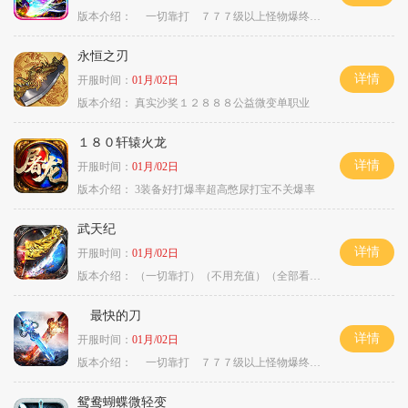
版本介绍：
一切靠打 ７７７级以上怪物爆终极
永恒之刃
详情
开服时间：
01月/02日
版本介绍：
真实沙奖１２８８８公益微变单职业
１８０轩辕火龙
详情
开服时间：
01月/02日
版本介绍：
3装备好打爆率超高憋尿打宝不关爆率
武天纪
详情
开服时间：
01月/02日
版本介绍：
（一切靠打）（不用充值）（全部看脸）
最快的刀
详情
开服时间：
01月/02日
版本介绍：
一切靠打 ７７７级以上怪物爆终极
鸳鸯蝴蝶微轻变