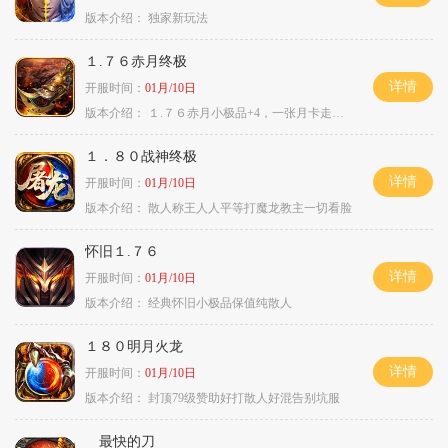
版本介绍：
独家新玩法
１.７６赤月终极
详情
开服时间：
01月/10日
版本介绍：
１.７６赤月小极品+4，一张月卡走天涯c
１．８０战神终极
详情
开服时间：
01月/10日
版本介绍：
散人称王人人平等打魔龙教主一切看脸
怀旧１.７６
详情
开服时间：
01月/10日
版本介绍：
经典怀旧小极品保值纯散人
１８０明月火龙
详情
开服时间：
01月/10日
版本介绍：
封顶79级赞助好打散人好混告别坑服
最快的刀