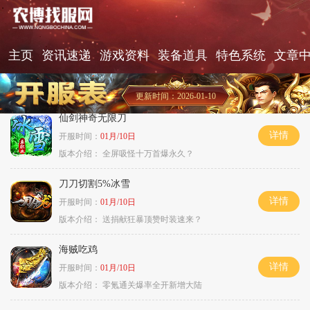
主页
资讯速递
游戏资料
装备道具
特色系统
文章
更新时间：2026-01-10
仙剑神奇无限刀
详情
开服时间：
01月/10日
版本介绍：
全屏吸怪十万首爆永久？
刀刀切割5%冰雪
详情
开服时间：
01月/10日
版本介绍：
送捐献狂暴顶赞时装速来？
海贼吃鸡
详情
开服时间：
01月/10日
版本介绍：
零氪通关爆率全开新增大陆