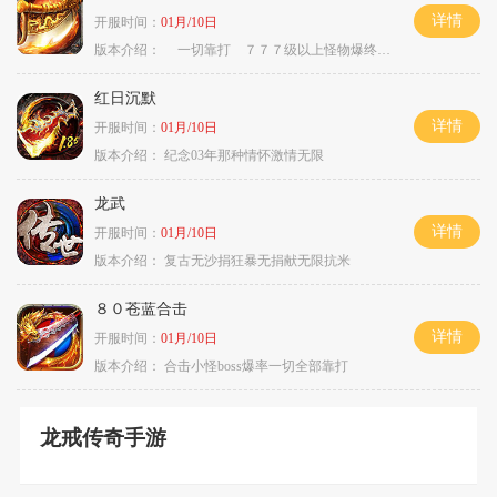
详情
开服时间：
01月/10日
版本介绍：
一切靠打 ７７７级以上怪物爆终极
红日沉默
详情
开服时间：
01月/10日
版本介绍：
纪念03年那种情怀激情无限
龙武
详情
开服时间：
01月/10日
版本介绍：
复古无沙捐狂暴无捐献无限抗米
８０苍蓝合击
详情
开服时间：
01月/10日
版本介绍：
合击小怪boss爆率一切全部靠打
龙戒传奇手游