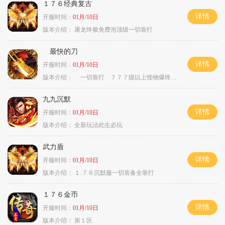
１７６经典复古
详情
开服时间：
01月/10日
版本介绍：
屠龙终极免费泡顶级一切靠打
最快的刀
详情
开服时间：
01月/10日
版本介绍：
一切靠打 ７７７级以上怪物爆终极
九九沉默
详情
开服时间：
01月/10日
版本介绍：
全新玩法此生必玩
武力盾
详情
开服时间：
01月/10日
版本介绍：
１.７６沉默服一切装备全靠打
１７６金币
详情
开服时间：
01月/10日
版本介绍：
第１区