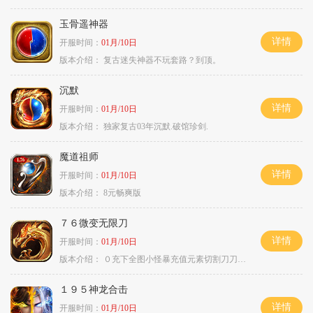
玉骨遥神器
详情
开服时间：
01月/10日
版本介绍：
复古迷失神器不玩套路？到顶。
沉默
详情
开服时间：
01月/10日
版本介绍：
独家复古03年沉默.破馆珍剑.
魔道祖师
详情
开服时间：
01月/10日
版本介绍：
8元畅爽版
７６微变无限刀
详情
开服时间：
01月/10日
版本介绍：
０充下全图小怪暴充值元素切割刀刀极品
１９５神龙合击
详情
开服时间：
01月/10日