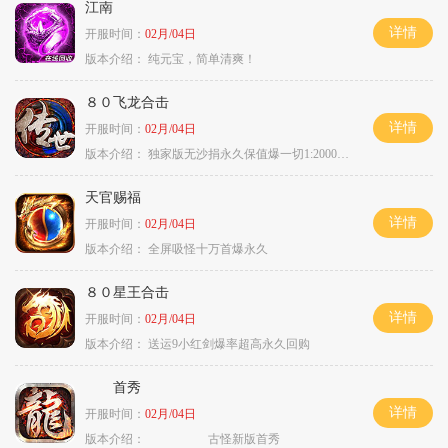
江南
详情
开服时间：
02月/04日
版本介绍：
纯元宝，简单清爽！
８０飞龙合击
详情
开服时间：
02月/04日
版本介绍：
独家版无沙捐永久保值爆一切1:2000回3
天官赐福
详情
开服时间：
02月/04日
版本介绍：
全屏吸怪十万首爆永久
８０星王合击
详情
开服时间：
02月/04日
版本介绍：
送运9小红剑爆率超高永久回购
首秀
详情
开服时间：
02月/04日
版本介绍：
古怪新版首秀