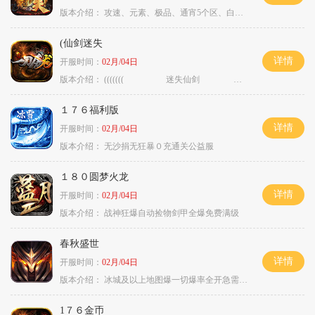
版本介绍：
攻速、元素、极品、通宵5个区、白天10个区
(仙剑迷失
详情
开服时间：
02月/04日
版本介绍：
((((((( 迷失仙剑 )))))
１７６福利版
详情
开服时间：
02月/04日
版本介绍：
无沙捐无狂暴０充通关公益服
１８０圆梦火龙
详情
开服时间：
02月/04日
版本介绍：
战神狂爆自动捡物剑甲全爆免费满级
春秋盛世
详情
开服时间：
02月/04日
版本介绍：
冰城及以上地图爆一切爆率全开急需材料
1７６金币