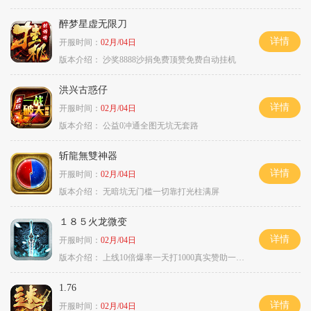
醉梦星虚无限刀
详情
开服时间：
02月/04日
版本介绍：
沙奖8888沙捐免费顶赞免费自动挂机
洪兴古惑仔
详情
开服时间：
02月/04日
版本介绍：
公益0冲通全图无坑无套路
斩龍無雙神器
详情
开服时间：
02月/04日
版本介绍：
无暗坑无门槛一切靠打光柱满屏
１８５火龙微变
详情
开服时间：
02月/04日
版本介绍：
上线10倍爆率一天打1000真实赞助一夜终
1.76
详情
开服时间：
02月/04日