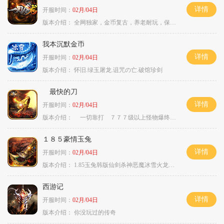
详情
开服时间：
02月/04日
版本介绍：
全网独家，金币复古，养老耐玩，保底回収
我本沉默金币
详情
开服时间：
02月/04日
版本介绍：
怀旧.绿玉屠龙.诅咒の亡.破馆珍剑
最快的刀
详情
开服时间：
02月/04日
版本介绍：
一切靠打 ７７７级以上怪物爆终极
１８５豪情玉兔
详情
开服时间：
02月/04日
版本介绍：
1.85玉兔韩版仙剑杀神恶魔冰雪火龙神器专属
西游记
详情
开服时间：
02月/04日
版本介绍：
你没玩过的传奇