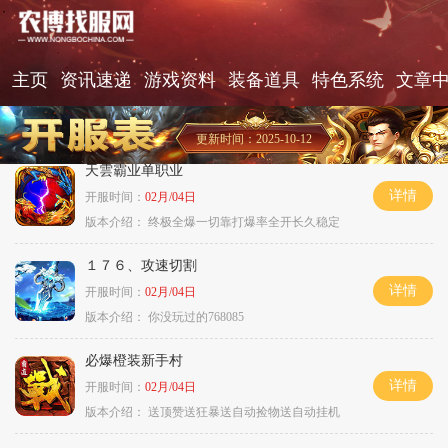
主页
资讯速递
游戏资料
装备道具
特色系统
文章
更新时间：2025-10-12
天雲霸业单职业
详情
开服时间：
02月/04日
版本介绍：
终极全爆一切靠打爆率全开长久稳定
１７６、攻速切割
详情
开服时间：
02月/04日
版本介绍：
你没玩过的768085
必爆橙装新手村
详情
开服时间：
02月/04日
版本介绍：
送顶赞送狂暴送自动捡物送自动挂机