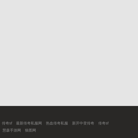
传奇sf
最新传奇私服网
热血传奇私服
新开中变传奇
传奇sf
慧森手游网
狼图网