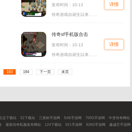
详情
发布时间：10-13
传奇游戏自诞生以来，就以其丰富的玩法和自由度著称。作为一款典型的角色扮演游戏，玩家可以选择不同的职业，比如战士、法师和道士等。每个职业都有其独特的技能和玩法，使得游戏的策略性和趣味性大大增强。在传奇公益手游发布网上，玩家可以轻松找到适合自己
传奇sf手机版合击
详情
发布时间：10-13
传奇游戏自诞生以来，就凭借其丰富的剧情、开放的世界和多样的职业设定而受到玩家们的热爱。传奇SF手机版合击延续了这一传统，结合了现代移动设备的优势，让玩家可以随时随地体验这款游戏的乐趣。在传奇SF手机版合击中，玩家可以选择不同的职业角色，包括
183
184
下一页
末页
左边下载站
52下载站
三座标手游网
f166手游网
700G手游网
中变传奇网站
奇
最新传奇私服发布网站
124下载站
921手游网
926G手游网
鑫诚艺手游网