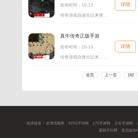
详情
发布时间：10-13
传奇游戏自诞生以来便深受玩家喜爱，其原因在于游戏所提供的自由度和社交性。复古火龙传奇手游延续了这一传统，玩家可以在广阔的游戏世界中自由探索、打怪升级、结交好友，甚至可以组建自己的公会，参与到更大规模的战斗中。玩家可以选择不同的职业，如战士、
真牛传奇正版手游
详情
发布时间：10-13
传奇游戏自推出以来，就凭借其独特的角色扮演（RPG）玩法和丰富的社交系统，吸引了大量玩家。在真牛传奇中，你将进入一个充满挑战与机遇的虚拟世界，成为一名勇敢的战士，展开一段传奇冒险之旅。游戏以其精美的画面和流畅的操作体验，为玩家提供了沉浸式的
首页
上一页
182
友情链接：
农博找服网
925G手游网
175手游网
云台手游网
露丽开区网
变态版传