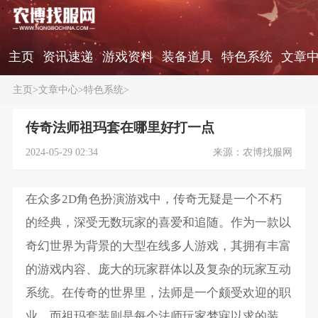
主页
资讯速递
游戏资料
装备道具
特色系统
文章
主页
>
文章中心
>
特色系统
>
传奇法师祖玛套在哪里好打一点
2024-05-29 02:34
来源：农博找服网
在众多2D角色扮演游戏中，传奇无疑是一个不朽
的经典，深受无数玩家的喜爱和追随。作为一款以
奇幻世界为背景的大型在线多人游戏，其拥有丰富
的游戏内容、庞大的玩家群体以及复杂的玩家互动
系统。在传奇的世界里，法师是一个颇受欢迎的职
业，而祖玛套装则是每个法师玩家梦寐以求的装