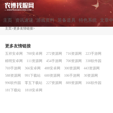
主页
资讯速递
游戏资料
装备道具
特色系统
文章
主页
>
更多友情链接
>
更多友情链接
五祥安卓网
700安卓网
272资源网
716资源网
223手游网
精明安卓网
111资源网
454手游网
700资源网
338软件园
769手游网
366安卓网
488安卓网
300资源网
443资源网
588资源网
991下载站
600资源网
106手游网
30资源网
996软件园
零五下载站
227资源网
889资源网
166软件园
181下载站
1818安卓网