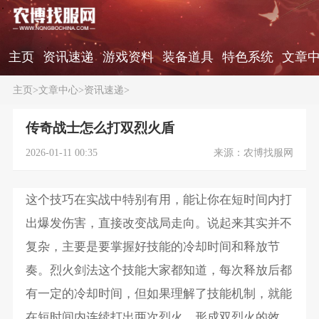
主页
资讯速递
游戏资料
装备道具
特色系统
文章
主页
>
文章中心
>
资讯速递
>
传奇战士怎么打双烈火盾
2026-01-11 00:35
来源：农博找服网
这个技巧在实战中特别有用，能让你在短时间内打
出爆发伤害，直接改变战局走向。说起来其实并不
复杂，主要是要掌握好技能的冷却时间和释放节
奏。烈火剑法这个技能大家都知道，每次释放后都
有一定的冷却时间，但如果理解了技能机制，就能
在短时间内连续打出两次烈火，形成双烈火的效