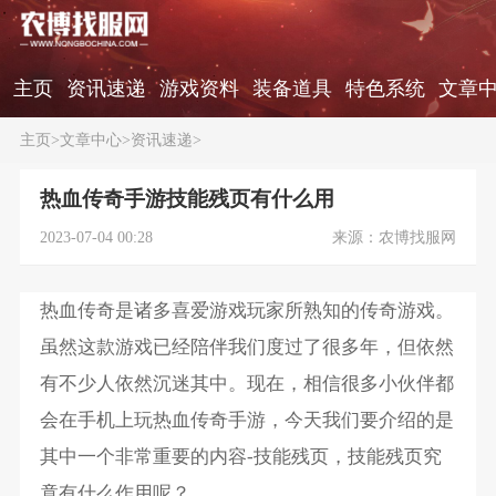
主页
资讯速递
游戏资料
装备道具
特色系统
文章
主页
>
文章中心
>
资讯速递
>
热血传奇手游技能残页有什么用
2023-07-04 00:28
来源：农博找服网
热血传奇是诸多喜爱游戏玩家所熟知的传奇游戏。
虽然这款游戏已经陪伴我们度过了很多年，但依然
有不少人依然沉迷其中。现在，相信很多小伙伴都
会在手机上玩热血传奇手游，今天我们要介绍的是
其中一个非常重要的内容-技能残页，技能残页究
竟有什么作用呢？