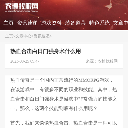
主页
资讯速递
游戏资料
装备道具
特色系统
文章
主页
>
文章中心
>
资讯速递
>
热血合击白日门强身术什么用
2023-08-25 09:47
来源：农博找服网
热血传奇是一个国内非常流行的MMORPG游戏，
在该游戏中，有很多不同的职业和技能。其中，热
血合击和白日门强身术是游戏中非常强力的技能之
一。那么，这两个技能到底有什么用呢？
首先，我们来谈谈热血合击。热血合击是一种可以