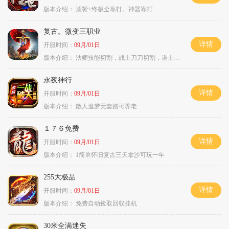
版本介绍：
顶赞+终极全靠打。神器靠打
复古。微变三职业
详情
开服时间：
09月/01日
版本介绍：
法师技能切割，战士刀刀切割，道士宠物秒怪
永夜神行
详情
开服时间：
09月/01日
版本介绍：
散人追梦无套路可养老
１７６免费
详情
开服时间：
09月/01日
版本介绍：
1简单怀旧复古三天拿沙可玩一年
255大极品
详情
开服时间：
09月/01日
版本介绍：
免费自动捡取回収挂机
30米全满迷失