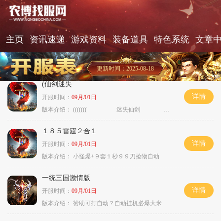
主页
资讯速递
游戏资料
装备道具
特色系统
文章
更新时间：2025-08-18
(仙剑迷失
详情
开服时间：
09月/01日
版本介绍：
((((((( 迷失仙剑 )))))
１８５雷霆２合１
详情
开服时间：
09月/01日
版本介绍：
小怪爆+９套１秒９９刀捡物自动
一统三国激情版
详情
开服时间：
09月/01日
版本介绍：
赞助可打自动？自动挂机必爆大米