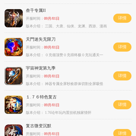
叁千专属II
详情
开服时间：
09月/01日
版本介绍：
三国、大唐、仙侠、龙渊、西游、漫画
天門迷失无限刀
详情
开服时间：
09月/01日
版本介绍：
０充领顶赞０充得终极０充玩通关一
宇宙神宠第九季
详情
开服时间：
09月/01日
版本介绍：
神器专属全屏秒捡群体切割全屏吸怪
１.７６特色复古
详情
开服时间：
09月/01日
版本介绍：
1.76论年玩内置挂机独家情怀
复古微变沉默
详情
开服时间：
09月/01日