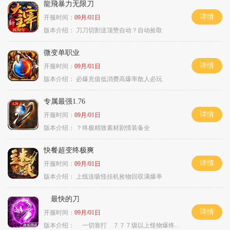
龍飛暴力无限刀
详情
开服时间：
09月/01日
版本介绍：
刀刀切割送顶赞自动？自动捡取
微变单职业
详情
开服时间：
09月/01日
版本介绍：
必爆充值低消费高爆率散人必玩
专属最强1.76
详情
开服时间：
09月/01日
版本介绍：
？终极精致素材剧情装备全
快餐超变终极爽
详情
开服时间：
09月/01日
版本介绍：
上线送吸怪挂机捡物回収满爆率
最快的刀
详情
开服时间：
09月/01日
版本介绍：
一切靠打 ７７７级以上怪物爆终极