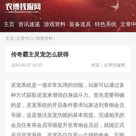
主页
资讯速递
游戏资料
装备道具
特色系统
文章
主页
>
文章中心
>
游戏资料
>
传奇霸主灵宠怎么获得
2026-06-07 10:35
来源：农博找服网
灵宠系统是一项非常实用的功能，玩家可以通过多
种方式获取灵宠来增强自身战斗力。首先需要明确
的是，灵宠系统的开启条件要求玩家达到青铜会员
等级，这是激活灵宠功能的基本前提。完成相关的
会员任务将会员等级提升至青铜会员后，就能正式
开启灵宠系统。灵宠不仅仅是一个辅助角色，它能